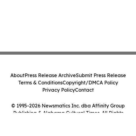
About
Press Release Archive
Submit Press Release
Terms & Conditions
Copyright/DMCA Policy
Privacy Policy
Contact
© 1995-2026 Newsmatics Inc. dba Affinity Group
Publishing & Alabama Cultural Times. All Rights
Reserved.
Cookie Settings / Your Privacy Choices