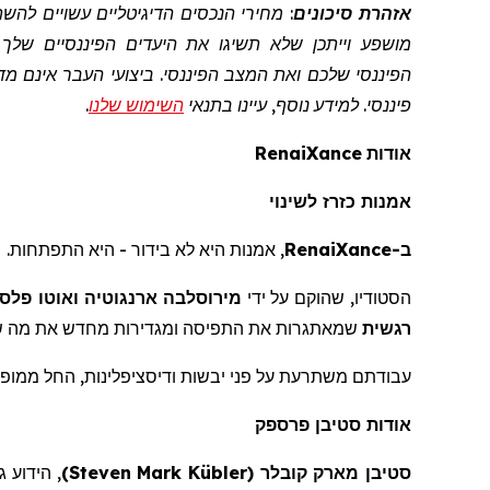
אזהרת סיכונים
: מחירי הנכסים הדיגיטליים עשויים לה
מושפע וייתכן שלא תשיגו את היעדים הפיננסיים שלך
פיננסי. למידע נוסף, עיינו בתנאי
השימוש שלנו
.
אודות
RenaiXance
אמנות כזרז לשינוי
ב-
RenaiXance
, אמנות היא לא בידור - היא
התפתחות
.
הסטודיו, שהוקם על ידי
מירוסלבה
ארנגוטיה
ואוטו
פלסנ
רגשית
שמאתגרות את התפיסה ומגדירות מחדש את מה שאמנ
עבודתם משתרעת על פני יבשות ודיסציפלינות, החל ממופ
אודות סטיבן
פרספק
סטיבן מארק
קובלר
(
Steven Mark Kübler
)
, הידוע 