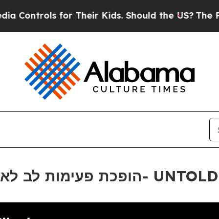
r Their Kids. Should the US?
The Pentagon Is Post
ות לב לאמנות ב- UNTOLD Romania