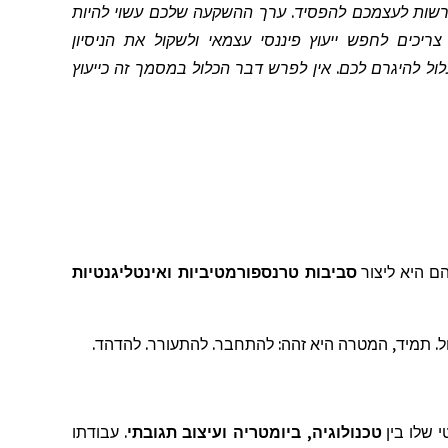
להרשות לעצמכם להפסיד. ערך ההשקעה שלכם עשוי להיות
כים לחפש ייעוץ פיננסי עצמאי ולשקול את הניסיון
יצועים עתידיים. Bitget לא תהיה אחראית לכל הפסד שעלול להיגרם לכם. אין לפרש דבר הכלול במסמך זה כייעוץ
הם היא ליצור
סביבות טרנספורמטיביות ואינטליגנטיות
ל. תמיד, המטרה היא זהה: להתחבר. להתעורר. להדהד.
י שלו בין
טכנולוגיה, ביומטריה ועיצוב תגובתי
. עבודתו