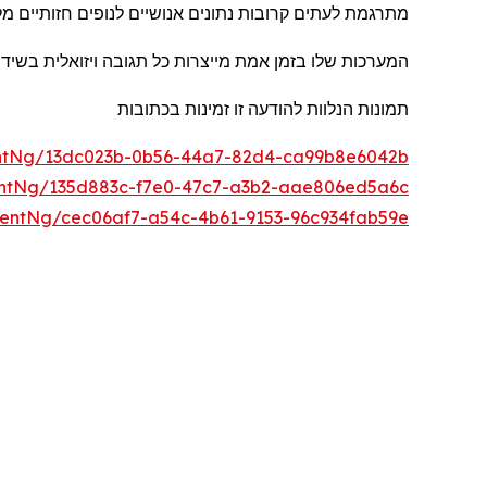
מתרגמת לעתים קרובות נתונים אנושיים לנופים חזותיים מלא
המערכות שלו בזמן אמת מייצרות כל תגובה ויזואלית בשי
תמונות הנלוות להודעה זו זמינות בכתוב
ו
ת
ntNg/13dc023b-0b56-44a7-82d4-ca99b8e6042b
ntNg/135d883c-f7e0-47c7-a3b2-aae806ed5a6c
entNg/cec06af7-a54c-4b61-9153-96c934fab59e