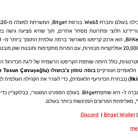
ילה בעולם וחברת
Web3
. בורסת
Bitget
ריידינג
חלוצי ופתרונות מסחר אחרים, תוך שהיא מציעה גישה ב
BitK
, הוא ארנק
קריפטו
משורשר ברמה עולמית התומך ביותר מ- 130 רשתות
רטגיות, כולל היותה שותפת
הקריפטו
הרשמית של ליגת הכדורגל המ
הלאומיים הטורקיים
בוסה
טוסון
צ'בושולו
(
lu
ğ
o
ş
e Tosun Çavu
lk
İ
) (נבחרת הכדורעף הלאומית),
כדי לעורר את הקהילה העולמית 
רה ל-
היא שותפת
Bitget
. בעולם הספורט המוטורי,
בבלוקצ'יין
כדי לתמוך 
, מאליפויות המרוצים המרגשות ביותר בעולם.
Discord
|
Bitget
Wallet
me