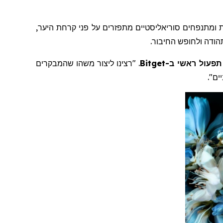
להודעות המגיבים שנכתבו באור במהלך היום ונחשפו בלילה תחת תאורת UV. עלווה מראות ומתנפחים סוריאליסטיים מתפזרים על פני קרחת היער,
הודה ולחופש החיבור.
תפעול ראשי ב-
Bitget
. "רצינו ליצור משהו שהמבקרים
ים".