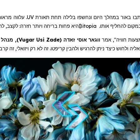
סביב הפסל, קיר החלומות ממתין 
מקום להחליף אותו.
₿itopia
היא
פחות בריחה ויותר חזרה: לקצב, לת
צעות
חוויה
",
אמר
ווגאר
אוסי
זאדה
(
Vugar Usi Zade
)
, מנהל 
ליה ולחוש כיצד ניתן להרגיש ולהבין
קריפטו
. זה לא רק ויזואלי, זה קרבי