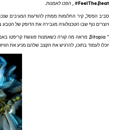
eat
₿
FeelThe
#
,
הפכו לאמנות.
ויוצרים נוף שבו
הטכנולוגיה מגבירה את הדופק של הטבע ב
"
itopia
₿
מראה
מה
קורה
כשאמנות
פוגשת
קריפטו
באמ
יוכלו לעמוד בתוכו, להרגיש את הקצב שלהם מניע את הוויזוא