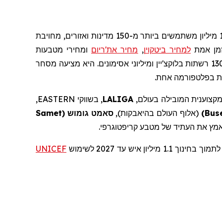
, המשרתת למעלה מ-120 מיליון משתמשים ביותר מ-150 מדינות ואזורים, מחויבת
זמן אמת
למחיר
ביטקוי
ן
,
מחיר
את'ריום
ומחירי מטבעות
בלוקצ'יין
ומיליוני אסימונים. היא
מציעה מסחר
קצוענית המובילה בעולם,
LALIGA
, בשווקי
EASTERN
,
Bus
)
(אלוף העולם בהיאבקות),
סאמט
גומוש
(
Samet
לאמץ את העתיד של מטבע
קריפטוגרפי
.
בחינוך 1.1 מיליון איש עד 2027 לשימוש
UNICEF