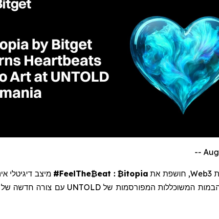
ת
Web3
,
חושפת
את
itopia
₿
:
#FeelThe₿eat
מיצב דיגיטלי אינט