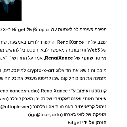
הפיכת פעימות לב לאמנות עם
itopia
₿
של
Bitget
ב-UNTOLD X.
עוצב על ידי
RenaiXance
והתעורר לחיים באמצעות שיתו
של Web3 ותרבות. זה מאפשר לבאי הפסטיבל להרגיש מה
מייסד שותף של
RenaiXance
,
אמר על החזון שלו: "אנ
מיצב זה נושא את הדיאלוג
art
-x-
crypto
למיינסטרים, 
מזמינה את הציבור ליקום שבו
קריפטו
מעסיק את כל החושי
קונספט ועיצוב ע"י
RenaiXance
renaixance.studio)
עיצוב חזותי ואינטראקטיבי
של סטיבן מארק קובלר (ig: @perspek.steven)
ניהול קריאייטיב
באמצעות אוטו פלסנר (ig: @ottoplesner) ומירוסלבה אראגוטיה (ig: @miroslava.arangutia)
מוזיקה
של לואי ג'ארטו (ig: @louisjarto)
הוזמן
על ידי
Bitget