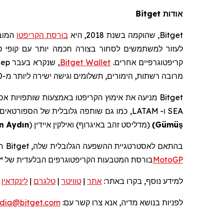
אודות
Bitget
Bitget
, שהוקמה בשנת 2018, היא
בורסת
הקריפט
ו
המוב
לעזור למשתמשים לסחור בצורה חכמה יותר עם קופי
ט
קריפטוגרפיים
אחרים.
Wallet
Bitget
, שנקרא בעבר
eep
מרובה רשתות, הימורים, תשלומים וגישה ישירה ליותר מ-20,000 אפליקציות מבוזרות, עם המרות מתקדמות ותובנות שוק מובנות בפלטפורמה אחת.
Bitget
מניעה את
אימוץ
ה
קריפטו
באמצעות שותפויות אסט
SEA
ו-
LATAM
, כמו גם שותפה גלובלית של הספורטאים 
ş
Gümü
)
(מדליסט זהב
באיגרוף
)
ואילקין
איידין (
in Aydın
בהתאם לאסטרטגיית ההשפעה הגלובלית שלה,
Bitget
חב
MotoGP
בורסת המטבעות הקריפטוגרפים הבלעדית של
™
למידע נוסף, בקרו באתר:
אתר
|
טוויטר
|
טלגרם
|
לינקדאין
|
לפניות בנושא מדיה, אנא צרו קשר עם:
dia@bitget.com