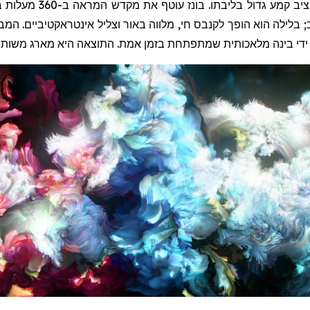
ציב קמע גדול בליבתו.
בונז
עוטף את מקדש המראה ב-360 מעלות במרכז
; בלילה הוא הופך לקנבס חי, מלווה באור וצליל אינטראקטיביים. המ
די בינה מלאכותית שמתפתחת בזמן אמת. התוצאה היא מארג משותף של 