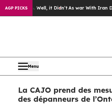
. Well, it Didn’t
As war With Iran Drove oil Pr
AGP PICKS
Menu
La CAJO prend des mesur
des dépanneurs de l’Ont