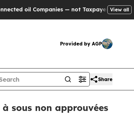
il Companies — not Taxpayers — the Chance to Cas
View all
Provided by AGP
Share
s à sous non approuvées