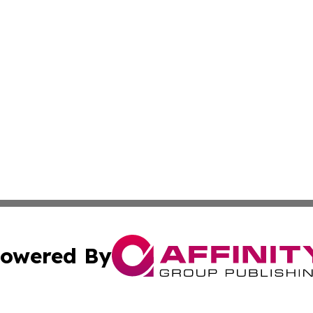
owered By
ubmit Press Release
Terms & Conditions
Copyright/DMCA