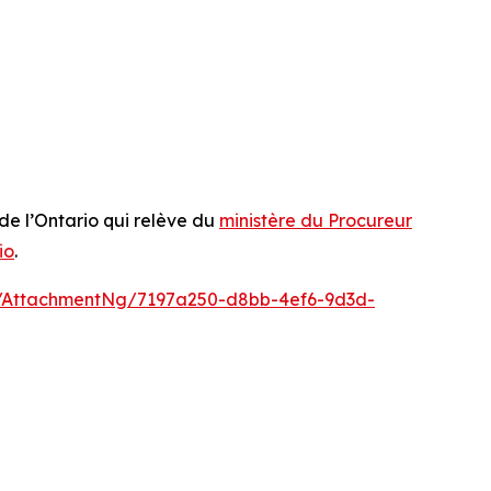
de l’Ontario qui relève du
ministère du Procureur
io
.
/AttachmentNg/7197a250-d8bb-4ef6-9d3d-