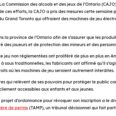
Commission des alcools et des jeux de l’Ontario (CAJO) po
de ces efforts, la CAJO a pris des mesures cette semaine p
 du Grand Toronto qui offraient des machines de jeu élec
a province de l’Ontario afin de s’assurer que les produits
té des joueurs et de protection des mineurs et des personn
e jeu non réglementées ont proliféré de plus en plus en A
ous traditionnelles, les fabricants ont affirmé qu’il s’agi
its où les machines de jeu seraient autrement interdites.
s qui relèvent de ses pouvoirs pour protéger le public co
acilement accessibles aux enfants et aux jeunes.
de projet d’ordonnance pour révoquer son inscription a le dr
ière de permis
(TAMP), un tribunal décisionnel qui fait part